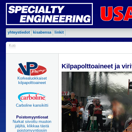
yhteystiedot
kisabensa
linkit
Koti
Kilpapolttoaineet ja vir
Korkealuokkaiset
kilpapolttoaineet
Carboline kansikitti
Poistomyyntiosat
Nurkat siivottu muuton
jäljiltä, klikkaa tästä
poistomyyntiosiin