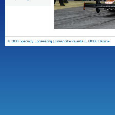
© 2008 Specialty Engineering | Linnanrakentajantie 6, 00880 Helsinki